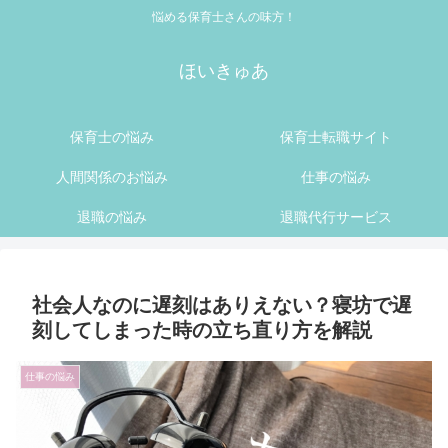
悩める保育士さんの味方！
ほいきゅあ
保育士の悩み
保育士転職サイト
人間関係のお悩み
仕事の悩み
退職の悩み
退職代行サービス
社会人なのに遅刻はありえない？寝坊で遅
刻してしまった時の立ち直り方を解説
仕事の悩み