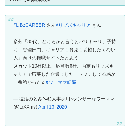
#LiBzCAREER
さん
#リブズキャリア
さん
多分「30代、どちらかと言うとバリキャリ、子持
ち、管理部門、キャリアも育児も妥協したくない
人」向けの転職サイトだと思う。
スカウト10社以上、応募数6社、内定もリブズキ
ャリアで応募した企業でした！マッチしてる感が
一番強かった♬
#ワーママ転職
— 復活のとみ🍶@人事採用×ダンサーなワーママ
(@toXXmy)
April 13, 2020