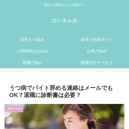
悩める保育士さんの味方！
ほいきゅあ
保育士の悩み
保育士転職サイト
人間関係のお悩み
仕事の悩み
退職の悩み
退職代行サービス
うつ病でバイト辞める連絡はメールでも
OK？退職に診断書は必要？
退職の悩み